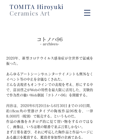
​TOMITA Hiroyuki
Ceramics Art
コトノハ96
- archives-
2020年、新型コロナウイルス感染症が全世界で猛威を
振った。
あらゆるアートシーンやエンターテイメントも例外なく
イベント等の中止を余儀なくされた。
どんな表現者もオンラインでの表現を考え、形にする中
で、富田啓之がWebの特性を最大限に活用した、実験的
で作為性の強いWeb個展「コトノハ96」を開催する。
内容は、2020年6月20日から6月30日までの10日間、
約18cm角の壁掛けタイプの陶板作品96枚を、一律
8,000円（税別）で販売する。というものだ。
作品の画像をカタログ的に見て買い物をするのではな
く、画像は、いろは歌の順番で並ぶ言葉しかない。
まず言葉を選び、それに呼応した陶作品と作品ページに
ある戯言を鑑賞する、鑑賞者参加型の企画である。