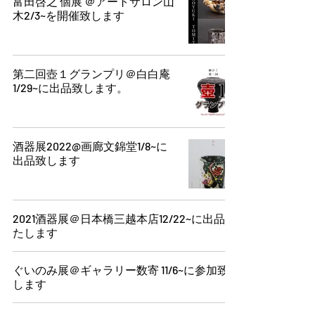
富田啓之 個展 ＠アートサロン山
木2/3~を開催致します
第二回壺１グランプリ＠白白庵
1/29~に出品致します。
酒器展2022@画廊文錦堂1/8~に
出品致します
2021酒器展＠日本橋三越本店12/22~に出品い
たします
ぐいのみ展＠ギャラリー数寄 11/6~に参加致
します