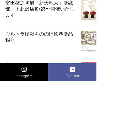
富田啓之陶展「新天地人」＠織
部 下北沢店10/23〜開催いたし
ます
ウルトラ怪獣もののけ絵巻＠品
銀座
富田啓之陶芸作品展＠仙台三越
Instagram
Contact
閃光のアトモスフィア＠白白庵 ライブ配信
情報
閃光のアトモスフィア＠白白庵