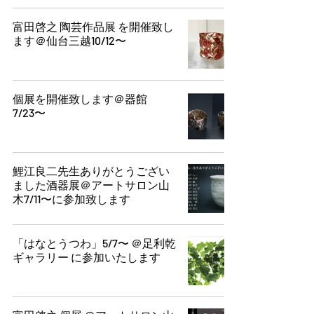
富田啓之 陶芸作品展 を開催致し
ます＠仙台三越10/12〜
個展を開催致します＠器館
7/23〜
鯉江良二先生ありがとうござい
ました酒器展＠アートサロン山
木7/11〜に参加致します
「はなとうつわ」5/7〜 ＠足利乾
ギャラリー に参加いたします