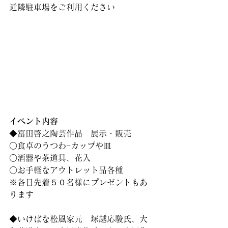
近隣駐車場をご利用ください
イベント内容
◆富田啓之陶芸作品　展示・販売
○食卓のうつわ−カップや皿
○酒器や茶道具、花入
○お手軽なアウトレット品各種
※各日先着５０名様にプレゼントもあ
ります
◆いけばな松風家元　塚越応駿氏、大