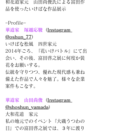
和花道家元　山田尚俊氏による富田作
品を使ったいけばな作品展示
−Profile−
華道家　塚越応駿
（
Instagram 
@oshun_77
）
いけばな松風　四世家元
2014年ごろ、『花いけバトル』にて出
会い、その後、富田啓之展に何度か装
花をお願いする。
伝統を守りつつ、優れた現代感も兼ね
備えた作品で人々を魅了。様々な企業
案件もこなす。
華道家　山田尚俊
（
Instagram 
@shoshun_yamada
）
大和花道　家元
私の地元でのイベント『大磯うつわの
日』での富田啓之展では、３年に渡り