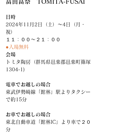
富田富祭　TOMITA-FUSAI
日時
2024年11月2日（土）〜4日（月・
祝）
１１：００〜２１：００
●入場無料
会場
トミタ陶房（群馬県邑楽郡邑楽町篠塚
1304-1)
電車でお越しの場合
東武伊勢崎線「館林」駅よりタクシー
で約15分
お車でお越しの場合
東北自動車道「館林IC」より車で２０
分