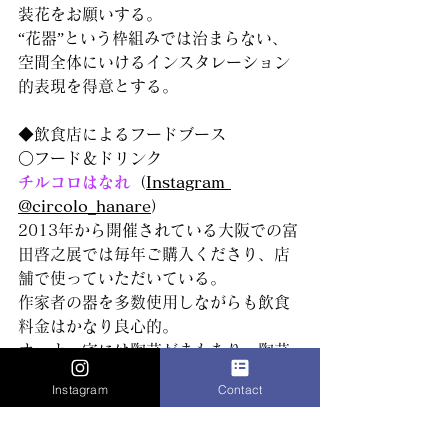
装花をお願いする。
“花器”という枠組みでは治まらない、
空間全体にいけるインスタレーション
的表現を得意とする。
◆飲食店によるフードブース
○フード＆ドリンク
チルコロはなれ
（
Instagram 
@circolo_hanare
）
2013年から開催されている大阪での富
田啓之展では毎年ご購入くださり、店
舗で使っていただいている。
作家者の器を多数使用しながらも飲食
料金はかなり良心的。
オーナー宅には陶芸がまもあり、陶芸
マニア。
Instagram
Contact
酔って無くした私の財布を見つけるの
が得意な恩人。