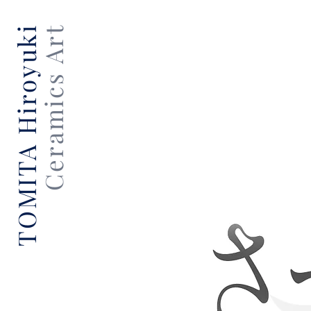
​TOMITA Hiroyuki
Ceramics Art