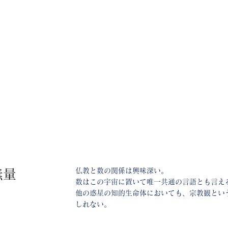
仏教と数の関係は興味深い。
無量
数はこの宇宙に置いて唯一共通の言語とも言え
他の惑星の知的生命体においても、宗教観とい
しれない。