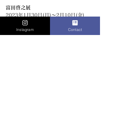
富田啓之展
2023年1月30日(月)〜2月10日(金)
11:00〜18:00  
※日曜休廊・最終日
Instagram
Contact
16:00まで
アートサロン山木
大阪市北区西天満4-7-17 パーフェクト
ライフ西天満1F
コメント
コメントを追加…